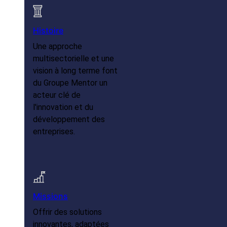
Histoire
Une approche
multisectorielle et une
vision à long terme font
du Groupe Mentor un
acteur clé de
l'innovation et du
développement des
entreprises.
Missions
Offrir des solutions
innovantes, adaptées