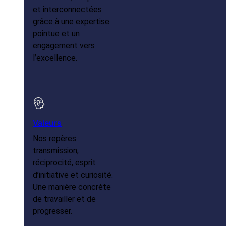
et interconnectées
grâce à une expertise
pointue et un
engagement vers
l’excellence.
Valeurs
Nos repères :
transmission,
réciprocité, esprit
d’initiative et curiosité.
Une manière concrète
de travailler et de
progresser.