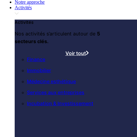
Notre approche
Activités
Activités
Nos activités s’articulent autour de
5
secteurs clés.
Voir tout
Finance
Immobilier
Médecine esthétique
Services aux entreprises
Incubation & Investissement