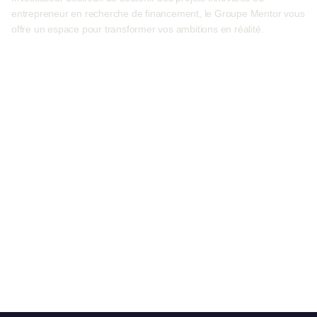
entrepreneur en recherche de financement, le Groupe Mentor vous
offre un espace pour transformer vos ambitions en réalité.
Devenir investisseur
Présentez votre projet