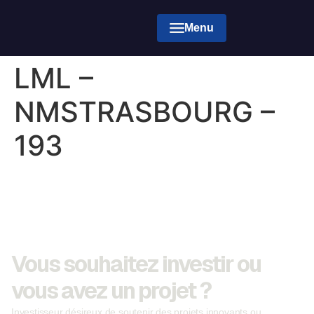
Menu
LML –
NMSTRASBOURG –
193
Vous souhaitez investir ou
vous avez un projet ?
Investisseur désireux de soutenir des projets innovants ou